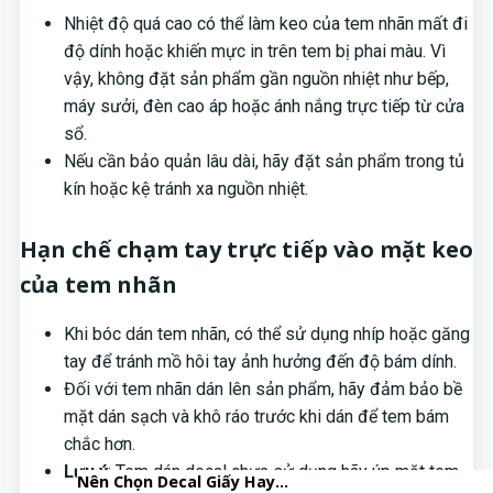
Nhiệt độ quá cao có thể làm keo của tem nhãn mất đi
độ dính hoặc khiến mực in trên tem bị phai màu. Vì
vậy, không đặt sản phẩm gần nguồn nhiệt như bếp,
máy sưởi, đèn cao áp hoặc ánh nắng trực tiếp từ cửa
sổ.
Nếu cần bảo quản lâu dài, hãy đặt sản phẩm trong tủ
kín hoặc kệ tránh xa nguồn nhiệt.
Hạn chế chạm tay trực tiếp vào mặt keo
của tem nhãn
Khi bóc dán tem nhãn, có thể sử dụng nhíp hoặc găng
tay để tránh mồ hôi tay ảnh hưởng đến độ bám dính.
Đối với tem nhãn dán lên sản phẩm, hãy đảm bảo bề
mặt dán sạch và khô ráo trước khi dán để tem bám
chắc hơn.
Lưu ý
: Tem dán decal chưa sử dụng hãy úp mặt tem
Tưởng Nhớ Tổng Bí Thư…
In Logo Dán Thủy Tinh, Gốm…
Top 10+ Mẫu Tem Trà Sữa Đẹp…
In Tem Nhãn Decal Dán Giá…
Top 5 Kiểu Tem Decal Được…
Nên Chọn Decal Giấy Hay…