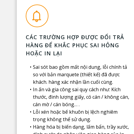
CÁC TRƯỜNG HỢP ĐƯỢC ĐỔI TRẢ
HÀNG ĐỂ KHẮC PHỤC SAI HỎNG
HOẶC IN LẠI
Sai sót bao gồm mất nội dung, lỗi chính tả
so với bản marquete (thiết kế) đã được
khách. hàng xác nhận lần cuối cùng.
In ấn và gia công sai quy cách như: Kích
thước, đinh lượng giấy, có cán / không cán,
cán mờ / cán bóng… .
Lỗi xén hoặc bế khuôn bị lệch nghiêm
trọng không thể sử dụng.
Hàng hóa bị biến dạng, lấm bẩn, trầy xước,