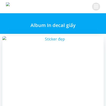
Skip
to
content
Album In decal giấy