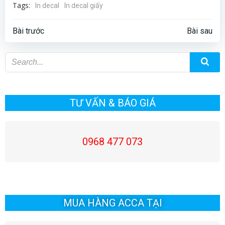
Tags:
In decal
In decal giấy
Điều
Điều
Bài trước
Bài sau
hướng
hướng
bài
bài
viết
viết
TƯ VẤN & BÁO GIÁ
0968 477 073
MUA HÀNG ACCA TẠI