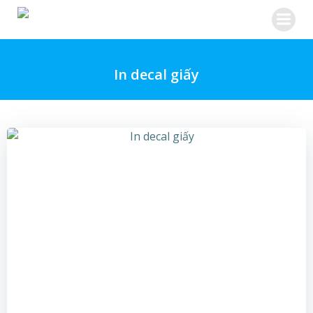
Skip
to
content
In decal giấy