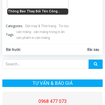
Thông Báo Thay Đổi Tên Công…
Categories:
Dệt may & Thời trang
Tin tức
cán màng
cán màng trong in ấn
Tags:
sản phẩm in cán màng
Điều
Điều
Bài trước
Bài sau
hướng
hướng
bài
bài
viết
viết
TƯ VẤN & BÁO GIÁ
0968 477 073