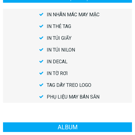
IN NHÃN MÁC MAY MẶC
IN THẺ TAG
IN TÚI GIẤY
IN TÚI NILON
IN DECAL
IN TỜ RƠI
TAG DÂY TREO LOGO
PHỤ LIỆU MAY BÁN SẴN
ALBUM