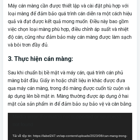
Máy cán màng cần được thiết lập và cài đặt phù hợp với
loại màng để đảm bảo quá trình cán diễn ra một cách hiệu
quả và đạt được kết quả mong muốn. Điều này bao gồm
việc chọn loại màng phù hợp, điều chỉnh áp suất và nhiệt
độ cán, cũng như đảm bảo máy cán màng được làm sạch
và bôi trơn đầy đủ.
3. Thực hiện cán màng:
Sau khi chuẩn bị bề mặt và máy cán, quá trình cán phủ
màng bắt đầu. Giấy in hoặc chất liệu in khác được đưa
qua máy cán màng, trong đó màng được cuốn từ cuộn và
áp dụng lên bề mặt in. Màng thường được áp dụng ở hai
mặt của sản phẩm in để đảm bảo sự bảo vệ và cân bằng.
Trình
Media error: Format(s) not supported or source(s)
chơi
not found
Video
Tải về tệp tin: https://label247.vn/wp-content/uploads/2023/08/can-mang-trong-