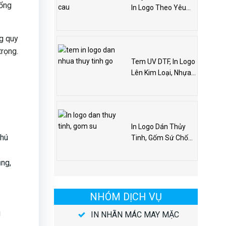
tổng
In Logo Theo Yêu
Cầu
ng quy
trọng.
Tem UV DTF, In Logo
Lên Kim Loại, Nhựa,
Gỗ, Thủy Tinh
In Logo Dán Thủy
chú
Tinh, Gốm Sứ Chống
Nước Chống Xước
ụng,
NHÓM DỊCH VỤ
g
IN NHÃN MÁC MAY MẶC