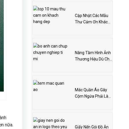
Cập Nhật Các Mẫu
Thư Cảm Ơn Khách
Hàng Online
Nâng Tầm Hình Ảnh
Thương Hiệu Dù Chỉ
Bán Online
Mác Quần Áo Gây
Cộm Ngứa Phải Làm
Sao?
gành
ơn nữa.
Giấy Nến Gói Đồ Ăn