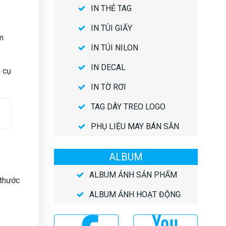
IN THẺ TAG
IN TÚI GIẤY
m
IN TÚI NILON
IN DECAL
g cụ
IN TỜ RƠI
TAG DÂY TREO LOGO
PHỤ LIỆU MAY BÁN SẴN
ALBUM
ALBUM ẢNH SẢN PHẨM
 thước
ALBUM ẢNH HOẠT ĐỘNG