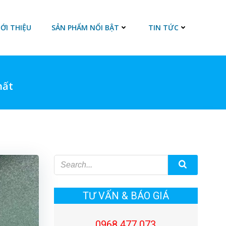
IỚI THIỆU
SẢN PHẨM NỔI BẬT
TIN TỨC
hất
TƯ VẤN & BÁO GIÁ
0968 477 073