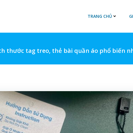
TRANG CHỦ
G
ch thước tag treo, thẻ bài quần áo phổ biến n