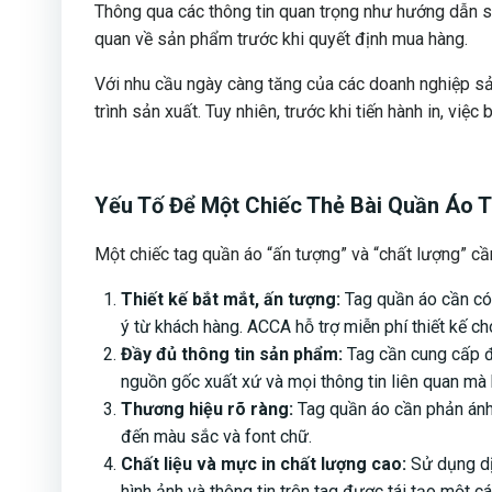
Thông qua các thông tin quan trọng như hướng dẫn sử
quan về sản phẩm trước khi quyết định mua hàng.
Với nhu cầu ngày càng tăng của các doanh nghiệp sản
trình sản xuất. Tuy nhiên, trước khi tiến hành in, việ
Yếu Tố Để Một Chiếc Thẻ Bài Quần Áo 
Một chiếc tag quần áo “ấn tượng” và “chất lượng” cầ
Thiết kế bắt mắt, ấn tượng:
Tag quần áo cần có 
ý từ khách hàng. ACCA hỗ trợ miễn phí thiết kế c
Đầy đủ thông tin sản phẩm:
Tag cần cung cấp đủ
nguồn gốc xuất xứ và mọi thông tin liên quan mà
Thương hiệu rõ ràng:
Tag quần áo cần phản ánh 
đến màu sắc và font chữ.
Chất liệu và mực in chất lượng cao:
Sử dụng dị
hình ảnh và thông tin trên tag được tái tạo một c