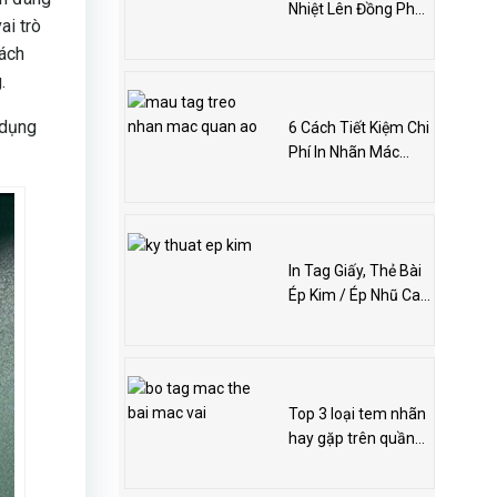
Nhiệt Lên Đồng Phục
ai trò
Giá Tốt Tại Hà Nội
hách
.
 dụng
6 Cách Tiết Kiệm Chi
Phí In Nhãn Mác
Quần Áo
In Tag Giấy, Thẻ Bài
Ép Kim / Ép Nhũ Cao
Cấp
Top 3 loại tem nhãn
hay gặp trên quần
áo