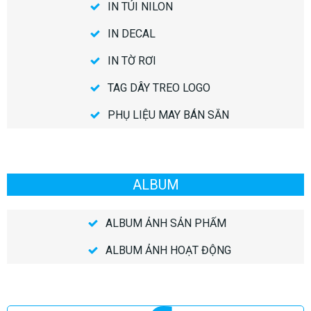
IN TÚI NILON
IN DECAL
IN TỜ RƠI
TAG DÂY TREO LOGO
PHỤ LIỆU MAY BÁN SẴN
ALBUM
ALBUM ẢNH SẢN PHẨM
ALBUM ẢNH HOẠT ĐỘNG