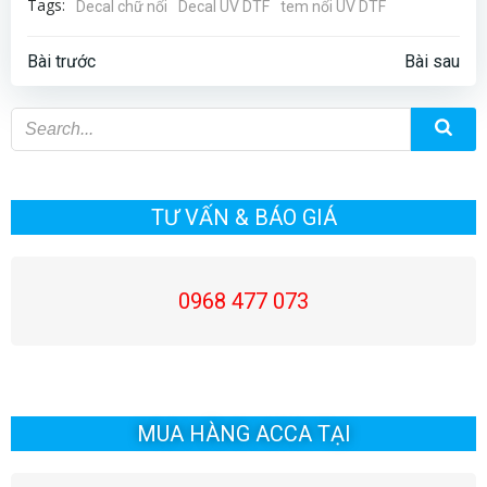
Tags:
Decal chữ nổi
Decal UV DTF
tem nổi UV DTF
Điều
Điều
Bài trước
Bài sau
hướng
hướng
bài
bài
viết
viết
TƯ VẤN & BÁO GIÁ
0968 477 073
MUA HÀNG ACCA TẠI