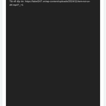
Tải về tệp tin: https://label247.vn/wp-content/uploads/2024/11/tem-noi-uv-
dtf.mp4?_=1