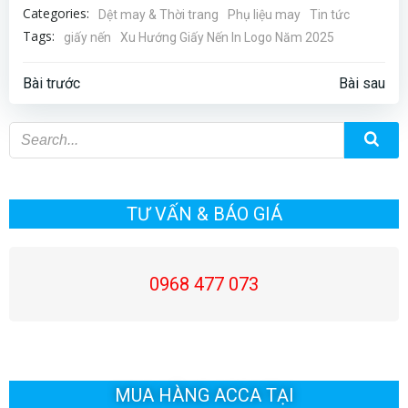
Categories:
Dệt may & Thời trang
Phụ liệu may
Tin tức
Tags:
giấy nến
Xu Hướng Giấy Nến In Logo Năm 2025
Điều
Điều
Bài trước
Bài sau
hướng
hướng
bài
bài
viết
viết
TƯ VẤN & BÁO GIÁ
0968 477 073
MUA HÀNG ACCA TẠI