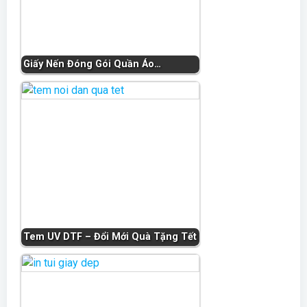
Giấy Nến Đóng Gói Quần Áo…
Tem UV DTF – Đổi Mới Quà Tặng Tết