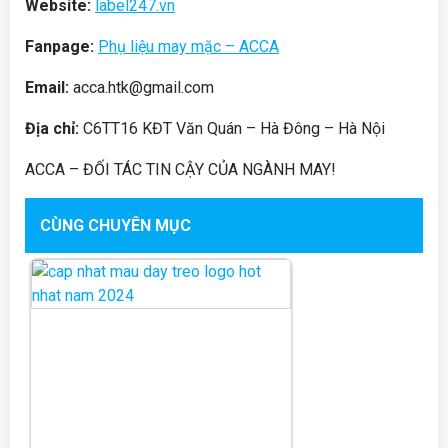
Website:
label247.vn
Fanpage:
Phụ liệu may mặc – ACCA
Email:
acca.htk@gmail.com
Địa chỉ:
C6TT16 KĐT Văn Quán – Hà Đông – Hà Nội
ACCA – ĐỐI TÁC TIN CẬY CỦA NGÀNH MAY!
CÙNG CHUYÊN MỤC