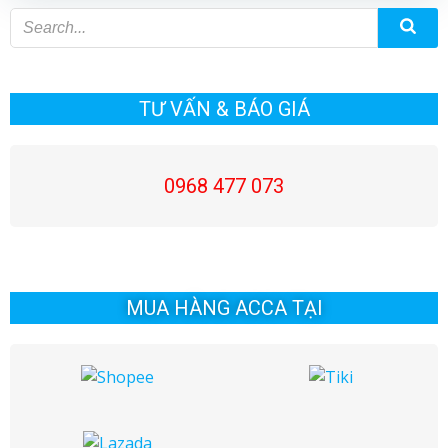
hướng
hướng
bài
bài
viết
viết
TƯ VẤN & BÁO GIÁ
0968 477 073
MUA HÀNG ACCA TẠI