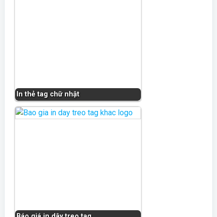
In thẻ tag chữ nhật
Báo giá in dây treo tag…