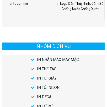
In Logo Dán Thủy Tinh, Gốm Sứ
Chống Nước Chống Xước
NHÓM DỊCH VỤ
IN NHÃN MÁC MAY MẶC
IN THẺ TAG
IN TÚI GIẤY
IN TÚI NILON
IN DECAL
IN TỜ RƠI