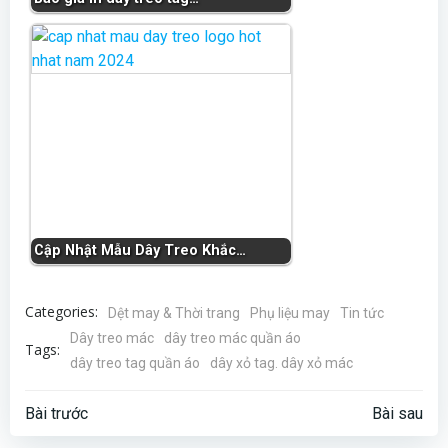
Cập Nhật Mẫu Dây Treo Khắc…
Categories:
Dệt may & Thời trang
Phụ liệu may
Tin tức
Dây treo mác
dây treo mác quần áo
Tags:
dây treo tag quần áo
dây xỏ tag. dây xỏ mác
Điều
Điều
Bài trước
Bài sau