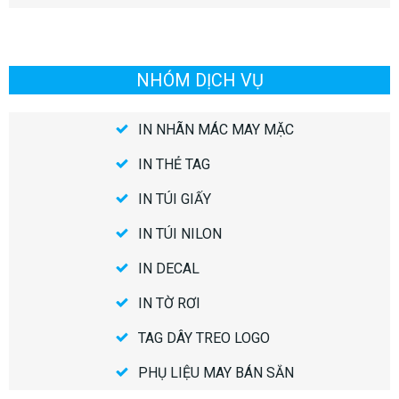
NHÓM DỊCH VỤ
IN NHÃN MÁC MAY MẶC
IN THẺ TAG
IN TÚI GIẤY
IN TÚI NILON
IN DECAL
IN TỜ RƠI
TAG DÂY TREO LOGO
PHỤ LIỆU MAY BÁN SẴN