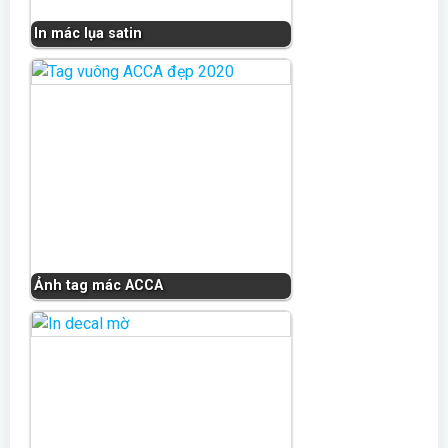
In mác lụa satin
Ảnh tag mác ACCA