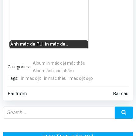
Ảnh mác da PU, in mác da…
Album In mác dệt mác thêu
Categories:
Album ảnh sản phẩm
Tags:
In mác dệt
in mác thêu
mác dệt đẹp
Điều
Điều
Bài trước
Bài sau
hướng
hướng
bài
bài