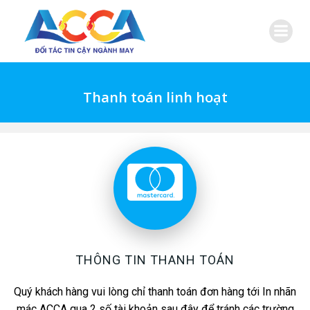
Skip
to
content
Thanh toán linh hoạt
THÔNG TIN THANH TOÁN
Quý khách hàng vui lòng chỉ thanh toán đơn hàng tới In nhãn
mác ACCA qua 2 số tài khoản sau đây để tránh các trường