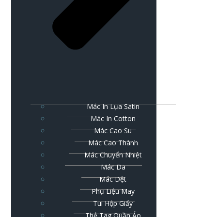
Mác In Lụa Satin
Mác In Cotton
Mác Cao Su
Mác Cao Thành
Mác Chuyển Nhiệt
Mác Da
Mác Dệt
Phụ Liệu May
Tui Hộp Giấy
Thẻ Tag Quần Áo