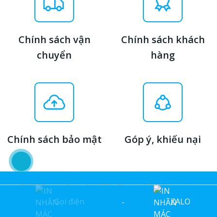
Chính sách vận
Chính sách khách
chuyển
hàng
Chính sách bảo mật
Góp ý, khiếu nại
© 2026 In nhãn mác ACCA. Created for free using
WordPress and
Colibri
Gọi điện
ZALO
-