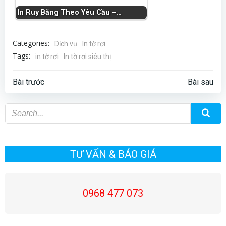
In Ruy Băng Theo Yêu Cầu –…
Categories:
Dịch vụ
In tờ rơi
Tags:
in tờ rơi
In tờ rơi siêu thị
Điều
Điều
Bài trước
Bài sau
hướng
hướng
bài
bài
viết
viết
TƯ VẤN & BÁO GIÁ
0968 477 073