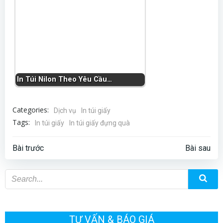
In Túi Nilon Theo Yêu Cầu…
Categories:
Dịch vụ
In túi giấy
Tags:
In túi giấy
In túi giấy đựng quà
Điều
Điều
Bài trước
Bài sau
hướng
hướng
bài
bài
TƯ VẤN & BÁO GIÁ