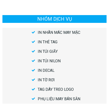
NHÓM DỊCH VỤ
IN NHÃN MÁC MAY MẶC
IN THẺ TAG
IN TÚI GIẤY
IN TÚI NILON
IN DECAL
IN TỜ RƠI
TAG DÂY TREO LOGO
PHỤ LIỆU MAY BÁN SẴN