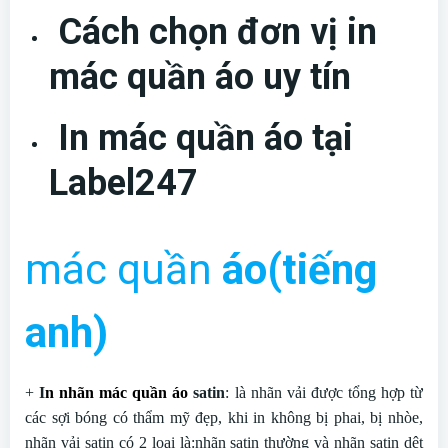
Cách chọn đơn vị in
mác quần áo uy tín
In mác quần áo tại
Label247
mác quần
áo(tiếng
anh)
+
I
n nhãn mác quần áo
satin
: là nhãn vải được tổng hợp từ
các sợi bóng có thẩm mỹ đẹp, khi in không bị phai, bị nhòe,
nhãn vải satin có 2 loại là:nhãn satin thường và nhãn satin dệt