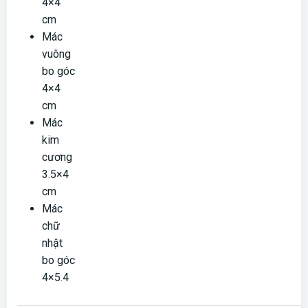
4×4
cm
Mác
vuông
bo góc
4×4
cm
Mác
kim
cương
3.5×4
cm
Mác
chữ
nhật
bo góc
4×5.4