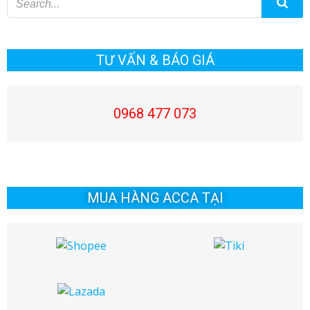
hướng
hướng
bài
bài
viết
viết
TƯ VẤN & BÁO GIÁ
0968 477 073
MUA HÀNG ACCA TẠI