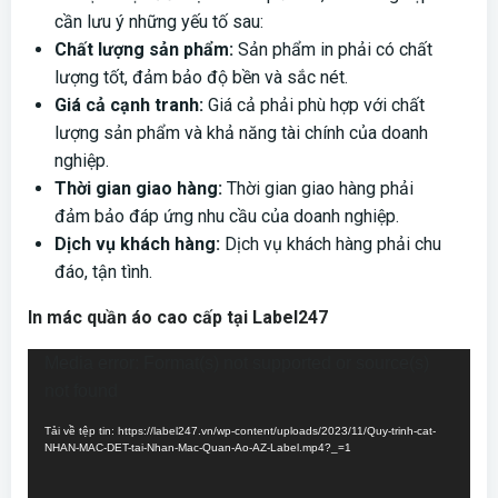
cần lưu ý những yếu tố sau:
Chất lượng sản phẩm:
Sản phẩm in phải có chất
lượng tốt, đảm bảo độ bền và sắc nét.
Giá cả cạnh tranh:
Giá cả phải phù hợp với chất
lượng sản phẩm và khả năng tài chính của doanh
nghiệp.
Thời gian giao hàng:
Thời gian giao hàng phải
đảm bảo đáp ứng nhu cầu của doanh nghiệp.
Dịch vụ khách hàng:
Dịch vụ khách hàng phải chu
đáo, tận tình.
In mác quần áo cao cấp tại Label247
Trình
Media error: Format(s) not supported or source(s)
chơi
not found
Video
Tải về tệp tin: https://label247.vn/wp-content/uploads/2023/11/Quy-trinh-cat-
NHAN-MAC-DET-tai-Nhan-Mac-Quan-Ao-AZ-Label.mp4?_=1