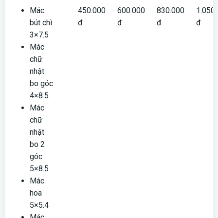
Mác
450.000
600.000
830.000
1.050
bút chì
đ
đ
đ
đ
3×7.5
Mác
chữ
nhật
bo góc
4×8.5
Mác
chữ
nhật
bo 2
góc
5×8.5
Mác
hoa
5×5.4
Mác