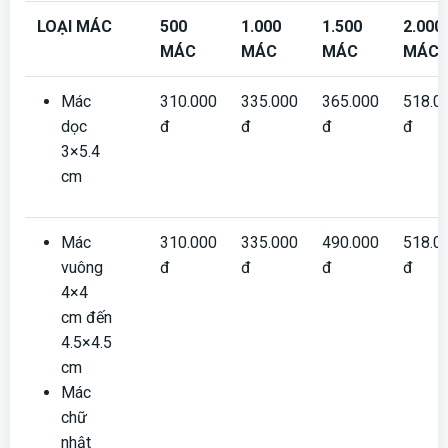
LOẠI MÁC
500
1.000
1.500
2.000
MÁC
MÁC
MÁC
MÁC
Mác
310.000
335.000
365.000
518.0
dọc
đ
đ
đ
đ
3×5.4
cm
Mác
310.000
335.000
490.000
518.0
vuông
đ
đ
đ
đ
4×4
cm đến
4.5×4.5
cm
Mác
chữ
nhật