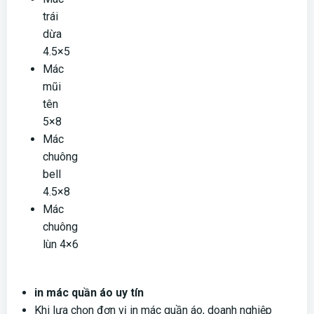
trái
dừa
4.5×5
Mác
mũi
tên
5×8
Mác
chuông
bell
4.5×8
Mác
chuông
lùn 4×6
in mác quần áo uy tín
Khi lựa chọn đơn vị in mác quần áo, doanh nghiệp