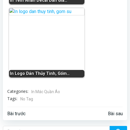
In Tem Nhãn Decal Dán Giá…
In Logo Dán Thủy Tinh, Gốm…
Categories:
In Mác Quần Áo
Tags:
No Tag
Điều
Điều
Bài trước
Bài sau