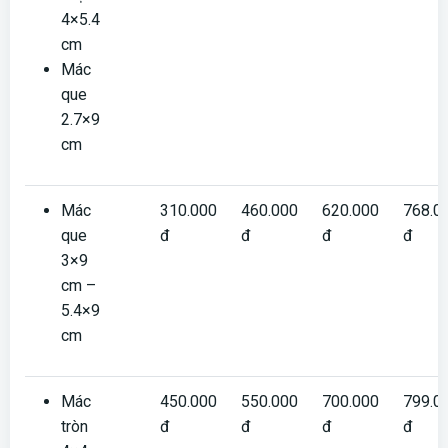
4×5.4
cm
Mác
que
2.7×9
cm
Mác
310.000
460.000
620.000
768.0
que
đ
đ
đ
đ
3×9
cm –
5.4×9
cm
Mác
450.000
550.000
700.000
799.0
tròn
đ
đ
đ
đ