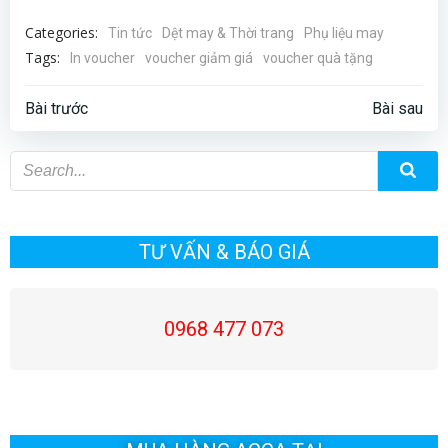
Categories:
Tin tức
Dệt may & Thời trang
Phụ liệu may
Tags:
In voucher
voucher giảm giá
voucher quà tặng
Điều
Điều
Bài trước
Bài sau
hướng
hướng
bài
bài
viết
viết
TƯ VẤN & BÁO GIÁ
0968 477 073