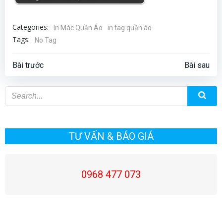
Categories:
In Mác Quần Áo
in tag quần áo
Tags:
No Tag
Điều
Điều
Bài trước
Bài sau
hướng
hướng
bài
bài
viết
viết
TƯ VẤN & BÁO GIÁ
0968 477 073