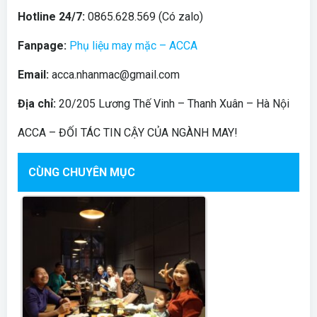
Hotline 24/7:
0865.628.569 (Có zalo)
Fanpage:
Phụ liệu may mặc – ACCA
Email:
acca.nhanmac@gmail.com
Địa chỉ:
20/205 Lương Thế Vinh – Thanh Xuân – Hà Nội
ACCA – ĐỐI TÁC TIN CẬY CỦA NGÀNH MAY!
CÙNG CHUYÊN MỤC