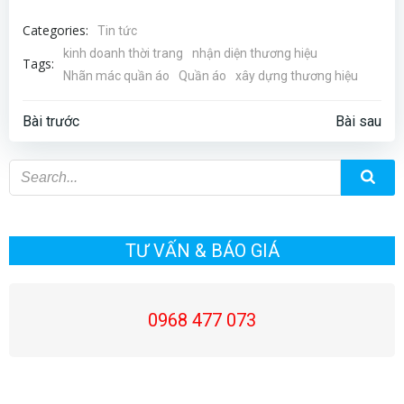
Categories:
Tin tức
kinh doanh thời trang
nhận diện thương hiệu
Tags:
Nhãn mác quần áo
Quần áo
xây dựng thương hiệu
Điều
Điều
Bài trước
Bài sau
hướng
hướng
bài
bài
viết
viết
TƯ VẤN & BÁO GIÁ
0968 477 073