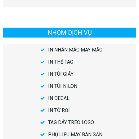
NHÓM DỊCH VỤ
IN NHÃN MÁC MAY MẶC
IN THẺ TAG
IN TÚI GIẤY
IN TÚI NILON
IN DECAL
IN TỜ RƠI
TAG DÂY TREO LOGO
PHỤ LIỆU MAY BÁN SẴN